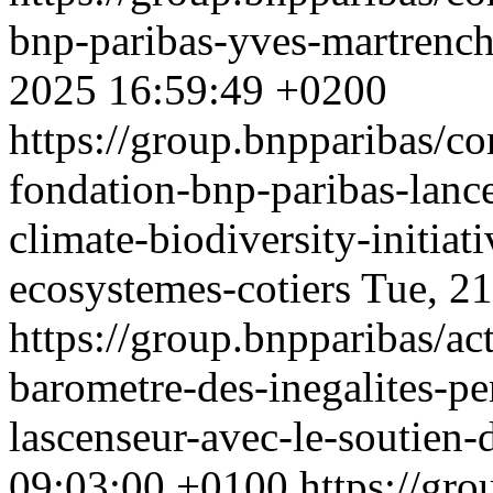
bnp-paribas-yves-martrenc
2025 16:59:49 +0200
https://group.bnpparibas/c
fondation-bnp-paribas-lanc
climate-biodiversity-initiat
ecosystemes-cotiers
Tue, 2
https://group.bnpparibas/act
barometre-des-inegalites-per
lascenseur-avec-le-soutien
09:03:00 +0100
https://gr