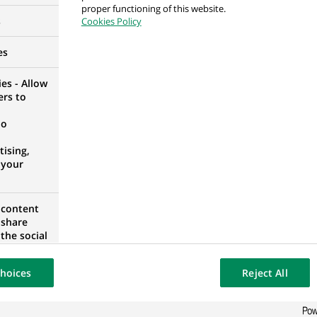
proper functioning of this website.
s
Cookies Policy
ader Assistant - Lisbonne, H/F
es
UGAL
es - Allow
ers to
no
ising,
 your
tre recherche ?
 content
nous vous proposerons les
 share
à votre profil !
the social
opose the
our website
hoices
Reject All
osted on a