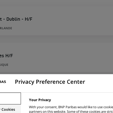
t - Dublin - H/F
IRLANDE
les H/F
GIQUE
Privacy Preference Center
ntitative Analyst - Madrid - H/F
Your Privacy
ADRID, ESPAGNE
With your consent, BNP Paribas would like to use cookie
y Cookies
partners on this website. Some of these cookies are stric