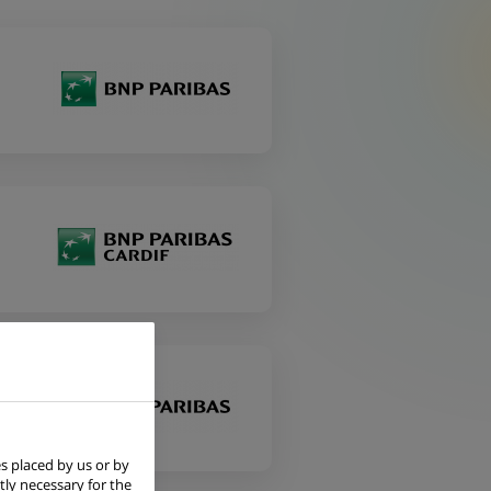
s placed by us or by
tly necessary for the