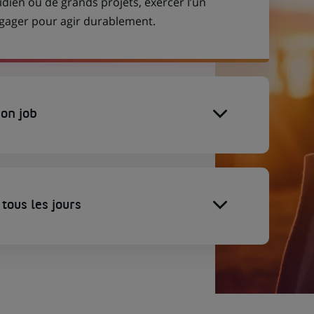
idien ou de grands projets, exercer l’un
engager pour agir durablement.
on job
tous les jours