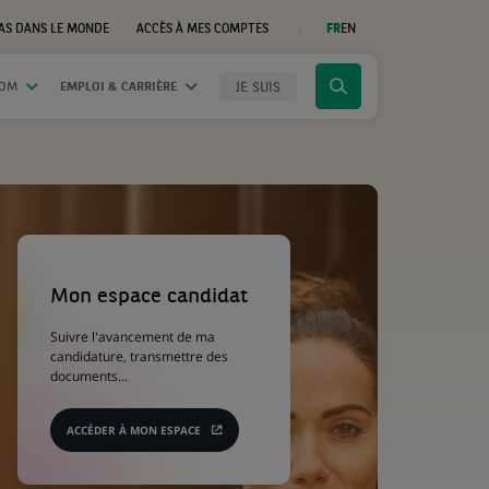
AS DANS LE MONDE
ACCÈS À MES COMPTES
FR
EN
(CE
LIEN
S'OUVRE
DANS
JE SUIS
OOM
EMPLOI & CARRIÈRE
Cliquer
UN
NOUVEL
pour
ONGLET)
afficher
le
moteur
de
recherche
(Ce
lien
s'ouvre
Mon espace candidat
dans
un
Suivre l'avancement de ma
nouvel
candidature, transmettre des
onglet)
documents...
ACCÉDER À MON ESPACE