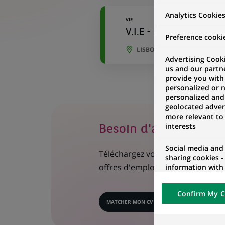
Analytics Cookie
VIE
V.I.E - REPO Sales & Tr
Preference cooki
LISBONNE, LISBONNE, PORT
Advertising Cooki
us and our partn
provide you with
personalized or 
personalized and
geolocated advert
more relevant to
interests
Besoin d'aide dans vo
Social media and
Téléchargez votre CV en 1 clic, 
sharing cookies -
offres d'emploi les plus adaptées 
information with 
networks and pr
visualization on 
Confirm My C
of the content h
MATCHER MON CV
external website.
(CE
LIEN
S'OUVRE
DANS