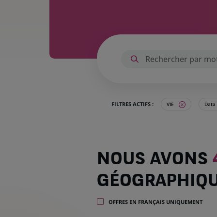
FILTRES ACTIFS :
VIE
Data 
Nous
NOUS AVONS
avons
4
GÉOGRAPHIQ
offres
dans
4
OFFRES EN FRANÇAIS UNIQUEMENT
zones